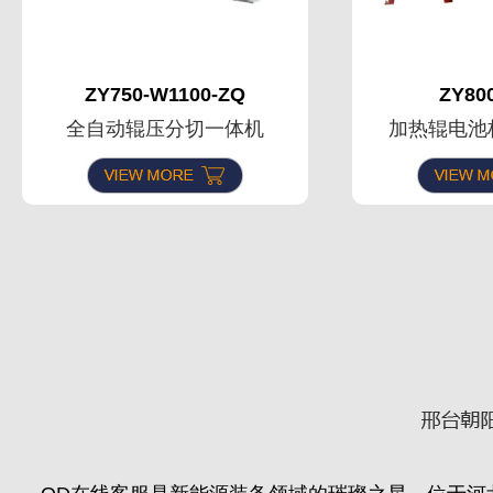
ZY750-W1100-ZQ
ZY80
全自动辊压分切一体机
加热辊电池极