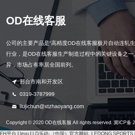
OD在线客服
公司的主要产品是“高精度OD在线客服极片自动连轧
行业，是OD在线客服生产制造过程中的关键设备之一
异，市场占有率居全国前列。
邢台市南和开发区
0319-3787999
liujichun@xtzhaoyang.com
Copyright © 2020 OD在线客服 All rights reserved.
冀ICP备 2
FH平台
|
leyu
|
LD乐动·（中国）官方网站_LEDONG SPORTS