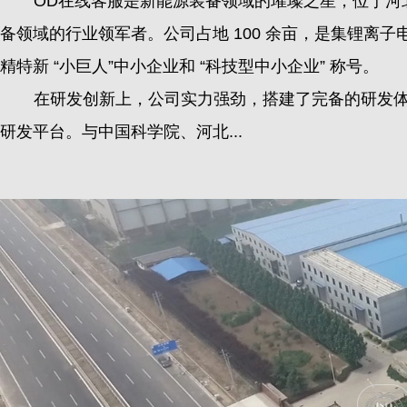
OD在线客服是新能源装备领域的璀璨之星，位于河
备领域的行业领军者。公司占地
100
余亩，是集锂离子
精特新
“小巨人”中小企业和 “科技型中小企业” 称号。
在研发创新上，公司实力强劲，
搭建了完备的研发
研发平台。与中国科学院、河北...