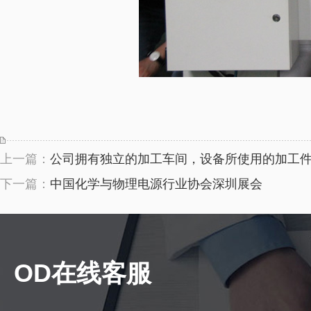
上一篇：
公司拥有独立的加工车间，设备所使用的加工
下一篇：
中国化学与物理电源行业协会深圳展会
OD在线客服