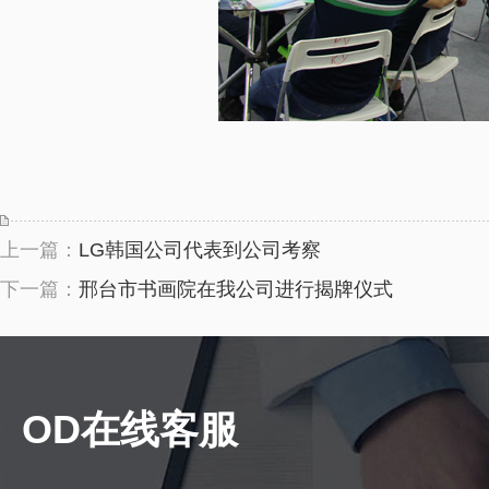
上一篇：
LG韩国公司代表到公司考察
下一篇：
邢台市书画院在我公司进行揭牌仪式
OD在线客服