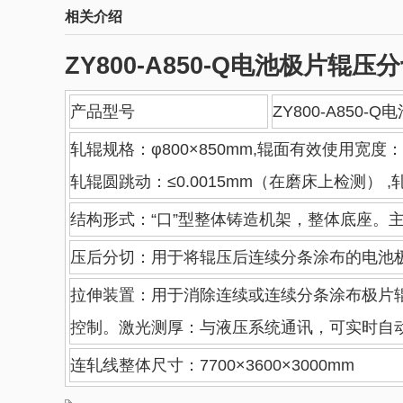
相关介绍
ZY800-A850-Q电池极片辊
产品型号
ZY800-A850
轧辊规格：φ800×850mm,辊面有效使用宽度：≤8
轧辊圆跳动：≤0.0015mm（在磨床上检测） ,轧
结构形式：“口”型整体铸造机架，整体底座。主轴
压后分切：用于将辊压后连续分条涂布的电池极
拉伸装置：用于消除连续或连续分条涂布极片辊
控制。激光测厚：与液压系统通讯，可实时自
连轧线整体尺寸：7700×3600×3000mm