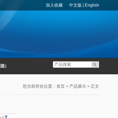
加入收藏
中文版
|
English
中国）
您当前所在位置：
首页
>
产品展示
> 正文
T
|