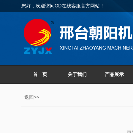
您好，欢迎访问OD在线客服官方网站！
首 页
关于我们
产品展示
返回>>
更