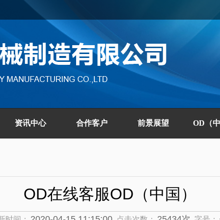
资讯中心
合作客户
前景展望
OD（
OD在线客服OD（中国）
2020-04-15 11:15:00
25434次
新时间：
点击次数：
字号：