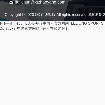
liujichun@xtzhaoyang.com
Copyright © 2020 OD在线客服 All rights reserved.
冀ICP备 2
FH平台
|
leyu
|
LD乐动·（中国）官方网站_LEDONG SPORTS
戏（ayx）中国官方网站
|
开云在线客服
|